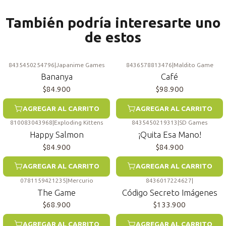
También podría interesarte uno
de estos
8435450254796
|
Japanime Games
8436578813476
|
Maldito Game
Bananya
Café
$84.900
$98.900
AGREGAR AL CARRITO
AGREGAR AL CARRITO
810083043968
|
Exploding Kittens
8435450219313
|
SD Games
Happy Salmon
¡Quita Esa Mano!
$84.900
$84.900
AGREGAR AL CARRITO
AGREGAR AL CARRITO
0781159421235
|
Mercurio
8436017224627
|
The Game
Código Secreto Imágenes
$68.900
$133.900
AGREGAR AL CARRITO
AGREGAR AL CARRITO