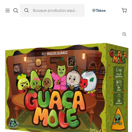
Inicio
Edad
+18 Años
16 años
14 Años
12 años
10 años
8 años
Guacamole