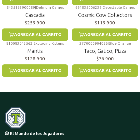
8435163900089
|
Delirium Games
691835006239
|
Detestable Games
Cascadia
Cosmic Cow Collectors
$259.900
$119.900
AGREGAR AL CARRITO
AGREGAR AL CARRITO
810083043562
|
Exploding Kittens
3770000904086
|
Blue Orange
Mantis
Taco, Gatico, Pizza
$128.900
$76.900
AGREGAR AL CARRITO
AGREGAR AL CARRITO
🎲 El Mundo de los Jugadores