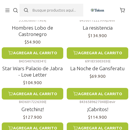
Inicio
Juegos de mesa
Roles Ocultos (Bluff)
3558380071969
|
8436017222999
|
Devir
Hombres Lobo de
La resistencia
Castronegro
$134.900
$54.900
AGREGAR AL CARRITO
AGREGAR AL CARRITO
8435407638341
|
691835003030
|
Star Wars Palacio de Jabra
La Noche de Gansferatu
- Love Letter
$69.900
$104.900
AGREGAR AL CARRITO
AGREGAR AL CARRITO
8436017226300
|
8436589627048
|
Devir
Gretchinz!
¡Cabritos!
$127.900
$114.900
AGREGAR AL CARRITO
AGREGAR AL CARRITO