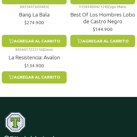
8435407600485
|
3558380042129
|
Zygo Matic
Bang La Bala
Best Of Los Hombres Lobo
de Castro Negro
$274.900
$144.900
AGREGAR AL CARRITO
AGREGAR AL CARRITO
8436017223156
|
Devir
La Resistencia: Avalon
$134.900
AGREGAR AL CARRITO