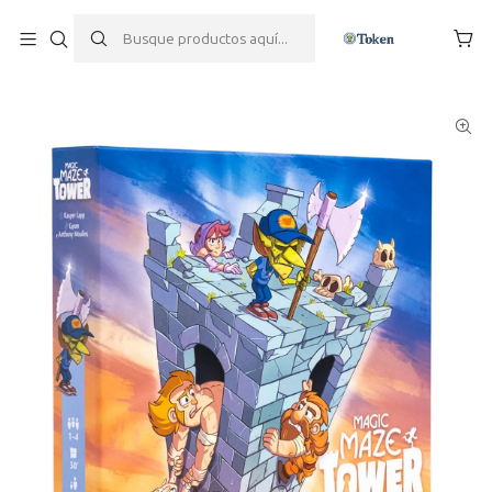
Inicio
Edad
+18 Años
16 años
14 Años
12 años
10 años
Magic Maze Tower