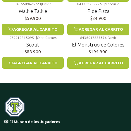
8436589625723
|
Devir
8437027027253
|
Mercurio
Walkie Talkie
P de Pizza
$59.900
$84.900
AGREGAR AL CARRITO
AGREGAR AL CARRITO
0799192150951
|
Oink Games
8436017227376
|
Devir
Scout
El Monstruo de Colores
$88.900
$194.900
AGREGAR AL CARRITO
AGREGAR AL CARRITO
🎲 El Mundo de los Jugadores