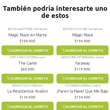
También podría interesarte uno
de estos
8437016497708
|
2 Tomatoes
8437022321318
|
2 Tomatoes
Magic Maze en Marte
Magic Maze
$184.900
$194.900
AGREGAR AL CARRITO
AGREGAR AL CARRITO
0781159421235
|
Mercurio
8436578817979
|
Maldito Game
The Game
Faraway
$68.900
$119.900
AGREGAR AL CARRITO
AGREGAR AL CARRITO
8436017223156
|
Devir
732388883288
|
Mar Ludico
La Resistencia: Avalon
¡Paren la Nave! Que Me Bajo
$134.900
$154.900
AGREGAR AL CARRITO
AGREGAR AL CARRITO