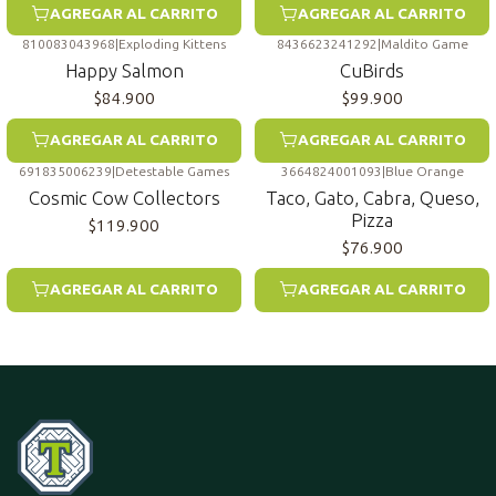
AGREGAR AL CARRITO
AGREGAR AL CARRITO
810083043968
|
Exploding Kittens
8436623241292
|
Maldito Game
Happy Salmon
CuBirds
$84.900
$99.900
AGREGAR AL CARRITO
AGREGAR AL CARRITO
691835006239
|
Detestable Games
3664824001093
|
Blue Orange
Cosmic Cow Collectors
Taco, Gato, Cabra, Queso,
Pizza
$119.900
$76.900
AGREGAR AL CARRITO
AGREGAR AL CARRITO