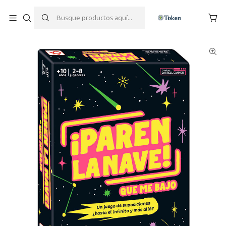
Inicio
Juegos de mesa
Familiares
¡Paren la Nave! Que Me Bajo