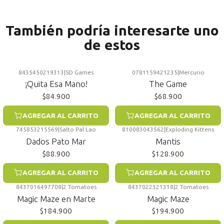
También podría interesarte uno
de estos
8435450219313
|
SD Games
0781159421235
|
Mercurio
¡Quita Esa Mano!
The Game
$84.900
$68.900
AGREGAR AL CARRITO
AGREGAR AL CARRITO
745853215569
|
Salto Pal Lao
810083043562
|
Exploding Kittens
Dados Pato Mar
Mantis
$88.900
$128.900
AGREGAR AL CARRITO
AGREGAR AL CARRITO
8437016497708
|
2 Tomatoes
8437022321318
|
2 Tomatoes
Magic Maze en Marte
Magic Maze
$184.900
$194.900