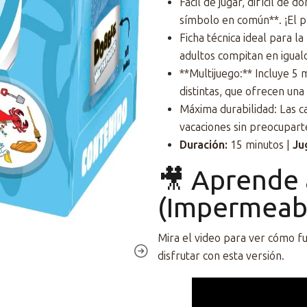
Fácil de jugar, difícil de 
símbolo en común**. ¡El p
Ficha técnica ideal para l
adultos compitan en igual
**Multijuego:** Incluye 5 
distintas, que ofrecen una
Máxima durabilidad: Las ca
vacaciones sin preocupart
Duración:
15 minutos |
Ju
🎥 Aprende 
(Impermeab
Mira el video para ver cómo fu
disfrutar con esta versión.