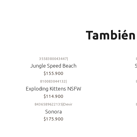
También 
3558380043447
|
Jungle Speed Beach
$155.900
810083044132
|
Exploding Kittens NSFW
$114.900
8436589622135
|
Devir
Sonora
$175.900