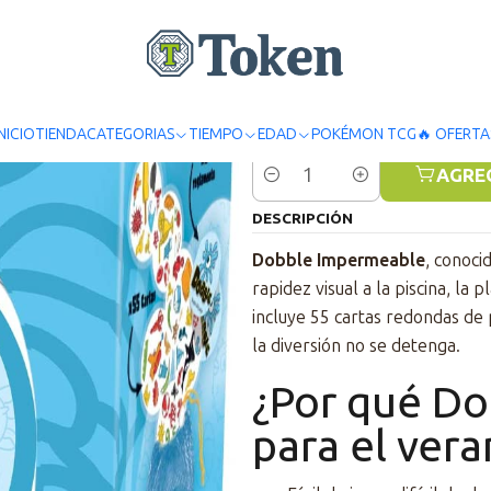
Inicio
Juegos de mesa
Familiares
Dobble Impermeable
Dobble Im
INICIO
TIENDA
CATEGORIAS
TIEMPO
EDAD
POKÉMON TCG
🔥 OFERTA
AGRE
Cantidad
DESCRIPCIÓN
Dobble Impermeable
, conoci
rapidez visual a la piscina, la
incluye 55 cartas redondas de 
la diversión no se detenga.
¿Por qué Do
para el vera