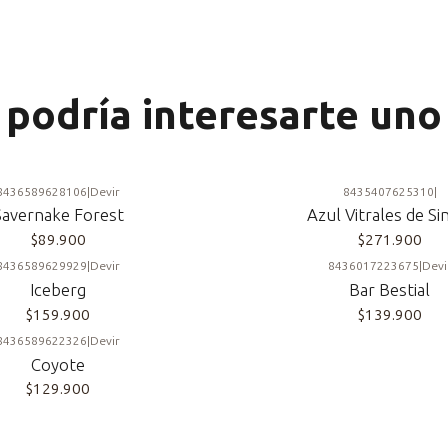
podría interesarte uno
8436589628106
|
Devir
8435407625310
|
Savernake Forest
Azul Vitrales de Si
$89.900
$271.900
8436589629929
|
Devir
8436017223675
|
Devi
Iceberg
Bar Bestial
$159.900
$139.900
8436589622326
|
Devir
Coyote
$129.900