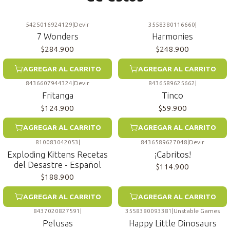
5425016924129
|
Devir
3558380116660
|
7 Wonders
Harmonies
$284.900
$248.900
AGREGAR AL CARRITO
AGREGAR AL CARRITO
8436607944324
|
Devir
8436589625662
|
Fritanga
Tinco
$124.900
$59.900
AGREGAR AL CARRITO
AGREGAR AL CARRITO
810083042053
|
8436589627048
|
Devir
Exploding Kittens Recetas
¡Cabritos!
del Desastre - Español
$114.900
$188.900
AGREGAR AL CARRITO
AGREGAR AL CARRITO
8437020827591
|
3558380093381
|
Unstable Games
Pelusas
Happy Little Dinosaurs