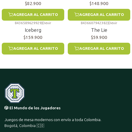
$82.900
$148.900
AGREGAR AL CARRITO
AGREGAR AL CARRITO
8436589629929
|
Devir
8436607942382
|
Devir
Iceberg
The Lie
$159.900
$59.900
AGREGAR AL CARRITO
AGREGAR AL CARRITO
🎲 El Mundo de los Jugadores
Juegos de mesa modernos con envío a toda Colombia.
Bogotá, Colombia 🇨🇴