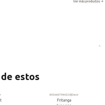
Ver más productos
 de estos
r
8436607944324
|
Devir
t
Fritanga