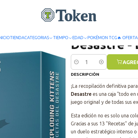
Juegos de mesa
Familiares
Exploding Kittens Recetas del Desastre -
Exploding 
INICIO
TIENDA
CATEGORIAS
TIEMPO
EDAD
POKÉMON TCG
🔥 OFERTA
Desastre -
AGRE
Cantidad
DESCRIPCIÓN
¡La recopilación definitiva pa
Desastre
es una caja "todo en 
juego original y de todas sus e
Esta edición no es solo una co
Gracias a sus 13 "Recetas" de 
un duelo estratégico intenso o