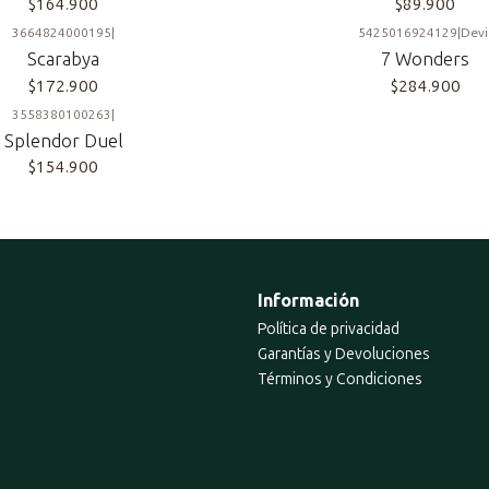
$164.900
$89.900
3664824000195
|
5425016924129
|
Devi
Scarabya
7 Wonders
$172.900
$284.900
3558380100263
|
Splendor Duel
$154.900
Información
Política de privacidad
Garantías y Devoluciones
Términos y Condiciones