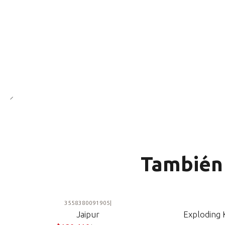
También 
3558380091905
|
-10%
Jaipur
Exploding 