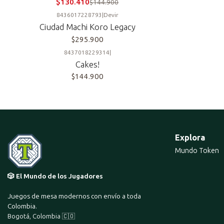
$130.410
$144.900
8436017228793
|
Devir
Ciudad Machi Koro Legacy
$295.900
8437018229314
|
Cakes!
$144.900
Explora
Mundo Token
🎲 El Mundo de los Jugadores
Juegos de mesa modernos con envío a toda
Colombia.
Bogotá, Colombia 🇨🇴