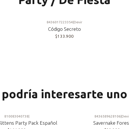
8436017223354
|
Devir
Código Secreto
$133.900
podría interesarte uno
810083040738
|
8436589628106
|
Devi
Kittens Party Pack Español
Savernake Fores