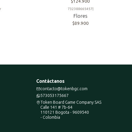
$124.900
r
732388665457
|
Flores
$89.900
Contáctanos
contacto@tokenbgc.com
573053175667
Token Board Game Company SAS
Calle 141 # 7b-64
110121 Bogota - 9609540
- Colombia