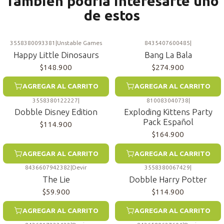
También podría interesarte uno
de estos
3558380093381
|
Unstable Games
8435407600485
|
Happy Little Dinosaurs
Bang La Bala
$148.900
$274.900
AGREGAR AL CARRITO
AGREGAR AL CARRITO
3558380122227
|
810083040738
|
Dobble Disney Edition
Exploding Kittens Party
Pack Español
$114.900
$164.900
AGREGAR AL CARRITO
AGREGAR AL CARRITO
8436607942382
|
Devir
3558380067429
|
The Lie
Dobble Harry Potter
$59.900
$114.900
AGREGAR AL CARRITO
AGREGAR AL CARRITO