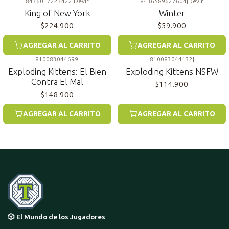
8436017223422
|
Devir
8436589627604
|
Devir
King of New York
Winter
$224.900
$59.900
AGREGAR AL CARRITO
AGREGAR AL CARRITO
810083044699
|
810083044132
|
Exploding Kittens: El Bien
Exploding Kittens NSFW
Contra El Mal
$114.900
$148.900
AGREGAR AL CARRITO
AGREGAR AL CARRITO
🎲 El Mundo de los Jugadores