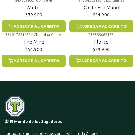
8436589627604
|
Devir
8435450219313
|
SD Games
Winter
¡Quita Esa Mano!
$59.900
$84.900
AGREGAR AL CARRITO
AGREGAR AL CARRITO
3760175514524
|
Chokolha Games
732388665457
|
The Mind
Flores
$54.900
$89.900
AGREGAR AL CARRITO
AGREGAR AL CARRITO
🎲 El Mundo de los Jugadores
Juegos de mesa modernos con envío a toda Colombia.