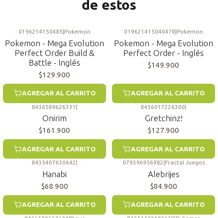
de estos
0196214150485
|
Pokemon
019621415040478
|
Pokemon
Pokemon - Mega Evolution
Pokemon - Mega Evolution
Perfect Order Build &
Perfect Order - Inglés
Battle - Inglés
$149.900
$129.900
AGREGAR AL CARRITO
AGREGAR AL CARRITO
8436589626331
|
8436017226300
|
Onirim
Gretchinz!
$161.900
$127.900
AGREGAR AL CARRITO
AGREGAR AL CARRITO
8435407630642
|
079396956982
|
Fractal Juegos
Hanabi
Alebrijes
$68.900
$84.900
AGREGAR AL CARRITO
AGREGAR AL CARRITO