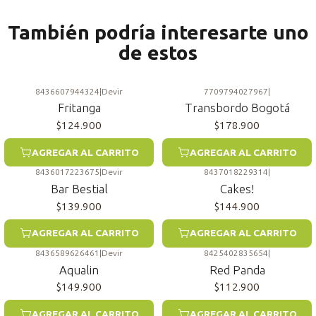
También podría interesarte uno
de estos
8436607944324
|
Devir
7709794027967
|
Fritanga
Transbordo Bogotá
$124.900
$178.900
AGREGAR AL CARRITO
AGREGAR AL CARRITO
8436017223675
|
Devir
8437018229314
|
Bar Bestial
Cakes!
$139.900
$144.900
AGREGAR AL CARRITO
AGREGAR AL CARRITO
8436589626461
|
Devir
8425402835654
|
Aqualin
Red Panda
$149.900
$112.900
AGREGAR AL CARRITO
AGREGAR AL CARRITO