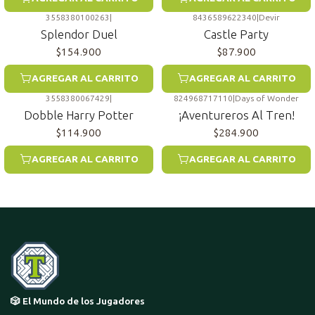
3558380100263
|
8436589622340
|
Devir
Splendor Duel
Castle Party
$154.900
$87.900
AGREGAR AL CARRITO
AGREGAR AL CARRITO
3558380067429
|
824968717110
|
Days of Wonder
Dobble Harry Potter
¡Aventureros Al Tren!
$114.900
$284.900
AGREGAR AL CARRITO
AGREGAR AL CARRITO
🎲 El Mundo de los Jugadores