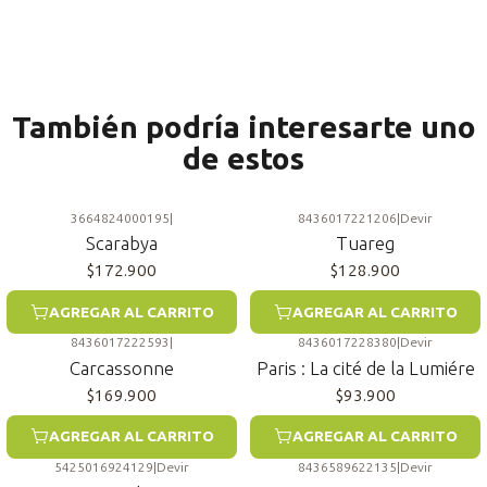
También podría interesarte uno
de estos
3664824000195
|
8436017221206
|
Devir
Scarabya
Tuareg
$172.900
$128.900
AGREGAR AL CARRITO
AGREGAR AL CARRITO
8436017222593
|
8436017228380
|
Devir
Carcassonne
Paris : La cité de la Lumiére
$169.900
$93.900
AGREGAR AL CARRITO
AGREGAR AL CARRITO
5425016924129
|
Devir
8436589622135
|
Devir