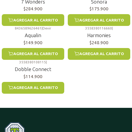
7 Wonders
Sonora
$284.900
$175.900
AGREGAR AL CARRITO
AGREGAR AL CARRITO
8436589626461
|
Devir
3558380116660
|
Aqualin
Harmonies
$149.900
$248.900
AGREGAR AL CARRITO
AGREGAR AL CARRITO
3558380108115
|
Dobble Connect
$114.900
AGREGAR AL CARRITO