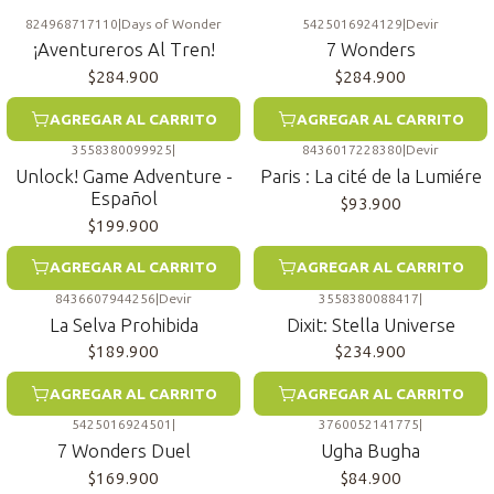
824968717110
|
Days of Wonder
5425016924129
|
Devir
¡Aventureros Al Tren!
7 Wonders
$284.900
$284.900
AGREGAR AL CARRITO
AGREGAR AL CARRITO
3558380099925
|
8436017228380
|
Devir
Unlock! Game Adventure -
Paris : La cité de la Lumiére
Español
$93.900
$199.900
AGREGAR AL CARRITO
AGREGAR AL CARRITO
8436607944256
|
Devir
3558380088417
|
La Selva Prohibida
Dixit: Stella Universe
$189.900
$234.900
AGREGAR AL CARRITO
AGREGAR AL CARRITO
5425016924501
|
3760052141775
|
7 Wonders Duel
Ugha Bugha
$169.900
$84.900