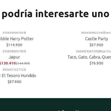
podría interesarte uno
3558380067429
|
8436589622340
|
Devi
bble Harry Potter
Castle Party
$114.900
$87.900
3558380091905
|
3664824001093
|
Blue Or
Jaipur
Taco, Gato, Cabra, Ques
$130.410
$76.900
$144.900
8436017227123
|
t: El Tesoro Hundido
$87.900