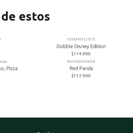
 de estos
r
3558380122227
|
Dobble Disney Edition
$114.900
ange
8425402835654
|
o, Pizza
Red Panda
$112.900