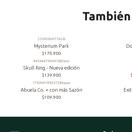
También 
3558380077626
|
Mysterium Park
Do
$178.900
8436607940418
|
Devir
-10%
Skull King - Nueva edición
$139.900
7709997890573
|
Maqui
Abuela Co. + con más Sazón
Exi
$109.900