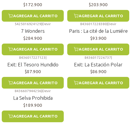
$172.900
$203.900
AGREGAR AL CARRITO
AGREGAR AL CARRITO
5425016924129
|
Devir
8436017228380
|
Devir
7 Wonders
Paris : La cité de la Lumiére
$284.900
$93.900
AGREGAR AL CARRITO
AGREGAR AL CARRITO
8436017227123
|
8436017226737
|
Exit: El Tesoro Hundido
Exit: La Estación Polar
$87.900
$86.900
AGREGAR AL CARRITO
AGREGAR AL CARRITO
8436607944256
|
Devir
La Selva Prohibida
$189.900
AGREGAR AL CARRITO