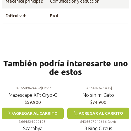
Mecánica principal:
Comunicación y deducción
Dificultad:
Fácil
También podría interesarte uno
de estos
8436589626652
|
Devir
8435407621435
|
Mazescape XP: Cryo-C
No sin mi Gato
$59.900
$74.900
AGREGAR AL CARRITO
AGREGAR AL CARRITO
3664824000195
|
8436607940616
|
Devir
Scarabya
3 Ring Circus