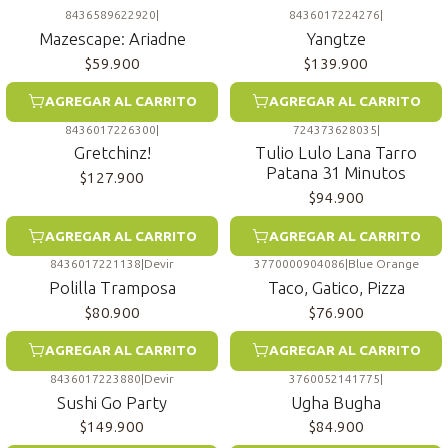
8436589622920
|
8436017224276
|
Mazescape: Ariadne
Yangtze
$59.900
$139.900
AGREGAR AL CARRITO
AGREGAR AL CARRITO
8436017226300
|
724373628035
|
Gretchinz!
Tulio Lulo Lana Tarro
Patana 31 Minutos
$127.900
$94.900
AGREGAR AL CARRITO
AGREGAR AL CARRITO
8436017221138
|
Devir
3770000904086
|
Blue Orange
Polilla Tramposa
Taco, Gatico, Pizza
$80.900
$76.900
AGREGAR AL CARRITO
AGREGAR AL CARRITO
8436017223880
|
Devir
3760052141775
|
Sushi Go Party
Ugha Bugha
$149.900
$84.900