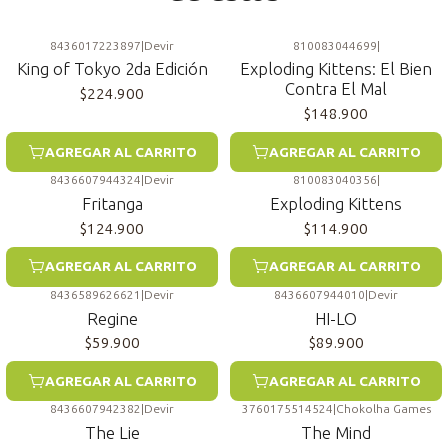
8436017223897
|
Devir
810083044699
|
King of Tokyo 2da Edición
Exploding Kittens: El Bien
Contra El Mal
$224.900
$148.900
AGREGAR AL CARRITO
AGREGAR AL CARRITO
8436607944324
|
Devir
810083040356
|
Fritanga
Exploding Kittens
$124.900
$114.900
AGREGAR AL CARRITO
AGREGAR AL CARRITO
8436589626621
|
Devir
8436607944010
|
Devir
Regine
HI-LO
$59.900
$89.900
AGREGAR AL CARRITO
AGREGAR AL CARRITO
8436607942382
|
Devir
3760175514524
|
Chokolha Games
The Lie
The Mind