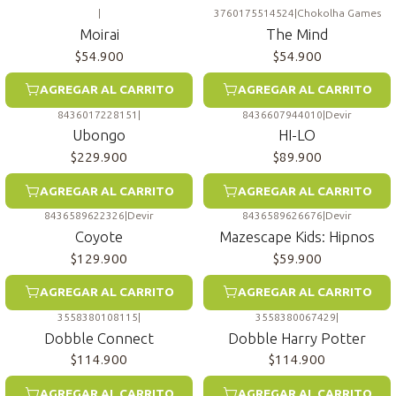
|
3760175514524
|
Chokolha Games
Moirai
The Mind
$54.900
$54.900
AGREGAR AL CARRITO
AGREGAR AL CARRITO
8436017228151
|
8436607944010
|
Devir
Ubongo
HI-LO
$229.900
$89.900
AGREGAR AL CARRITO
AGREGAR AL CARRITO
8436589622326
|
Devir
8436589626676
|
Devir
Coyote
Mazescape Kids: Hipnos
$129.900
$59.900
AGREGAR AL CARRITO
AGREGAR AL CARRITO
3558380108115
|
3558380067429
|
Dobble Connect
Dobble Harry Potter
$114.900
$114.900
AGREGAR AL CARRITO
AGREGAR AL CARRITO