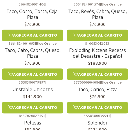
3664824001406
|
3664824001574
|
Blue Orange
Taco, Gorro, Torta, Caja,
Taco, Revés, Cabra, Queso,
Pizza
Pizza
$76.900
$76.900
AGREGAR AL CARRITO
AGREGAR AL CARRITO
3664824001093
|
Blue Orange
810083042053
|
Taco, Gato, Cabra, Queso,
Exploding Kittens Recetas
Pizza
del Desastre - Español
$76.900
$188.900
AGREGAR AL CARRITO
AGREGAR AL CARRITO
3558380079897
|
3770000904086
|
Blue Orange
Unstable Unicorns
Taco, Gatico, Pizza
$144.900
$76.900
AGREGAR AL CARRITO
AGREGAR AL CARRITO
8437020827591
|
3558380039945
|
Pelusas
Splendor
$82.900
$224.900