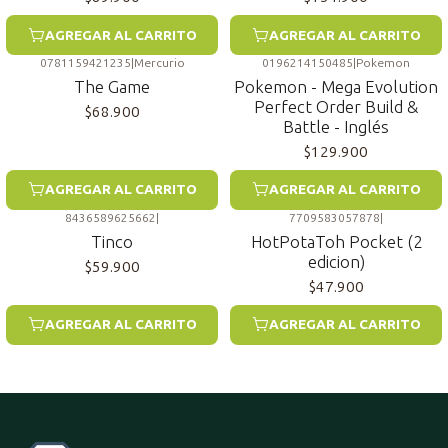
AGREGAR AL CARRITO
AGREGAR AL CARRITO
0781159421235
|
Mercurio
0196214150485
|
Pokemon
The Game
Pokemon - Mega Evolution
Perfect Order Build &
$68.900
Battle - Inglés
$129.900
AGREGAR AL CARRITO
AGREGAR AL CARRITO
8436589625662
|
7709583057878
|
Tinco
HotPotaToh Pocket (2
edicion)
$59.900
$47.900
AGREGAR AL CARRITO
AGREGAR AL CARRITO