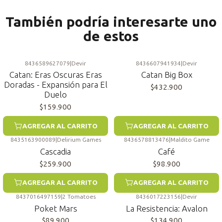
También podría interesarte uno
de estos
8436589627079
|
Devir
8436607941934
|
Devir
Catan: Eras Oscuras Eras
Catan Big Box
Doradas - Expansión para El
$432.900
Duelo
$159.900
AGREGAR AL CARRITO
AGREGAR AL CARRITO
8435163900089
|
Delirium Games
8436578813476
|
Maldito Game
Cascadia
Café
$259.900
$98.900
AGREGAR AL CARRITO
AGREGAR AL CARRITO
8437016497159
|
2 Tomatoes
8436017223156
|
Devir
Poket Mars
La Resistencia: Avalon
$89.900
$134.900