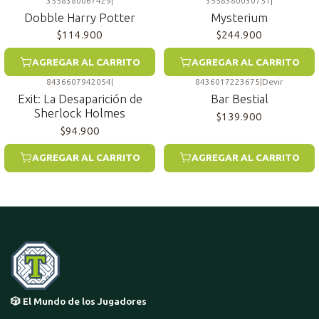
3558380067429
|
3558380030751
|
Dobble Harry Potter
Mysterium
$114.900
$244.900
AGREGAR AL CARRITO
AGREGAR AL CARRITO
8436607942054
|
8436017223675
|
Devir
Exit: La Desaparición de
Bar Bestial
Sherlock Holmes
$139.900
$94.900
AGREGAR AL CARRITO
AGREGAR AL CARRITO
🎲 El Mundo de los Jugadores