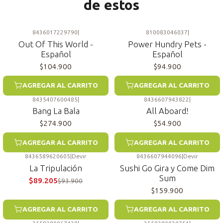
de estos
8436017229790
|
810083046037
|
Out Of This World -
Power Hundry Pets -
Español
Español
$104.900
$94.900
AGREGAR AL CARRITO
AGREGAR AL CARRITO
8435407600485
|
8436607943822
|
Bang La Bala
All Aboard!
$274.900
$54.900
AGREGAR AL CARRITO
AGREGAR AL CARRITO
8436589620605
|
Devir
8436607944096
|
Devir
-5%
La Tripulación
Sushi Go Gira y Come Dim
Sum
$89.205
$93.900
$159.900
AGREGAR AL CARRITO
AGREGAR AL CARRITO