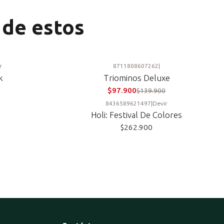
 de estos
r
8711808607262
|
-30%
k
Triominos Deluxe
$97.900
$139.900
8436589621497
|
Devir
Holi: Festival De Colores
$262.900