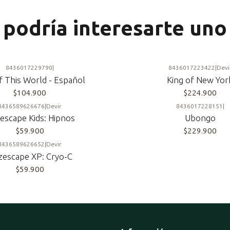
podría interesarte uno
8436017229790
|
8436017223422
|
Devi
 This World - Español
King of New Yor
$104.900
$224.900
8436589626676
|
Devir
8436017228151
|
escape Kids: Hipnos
Ubongo
$59.900
$229.900
8436589626652
|
Devir
zescape XP: Cryo-C
$59.900