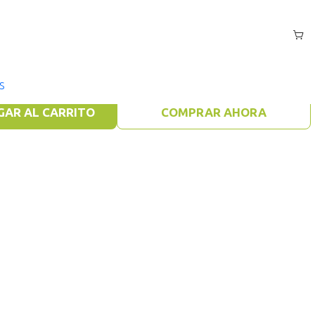
 Roll & Write - Español
S
GAR AL CARRITO
COMPRAR AHORA