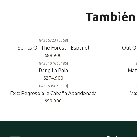
También 
8436572390058
|
Spirits Of The Forest - Español
Out Of
$89.900
8435407600485
|
Bang La Bala
Maz
$274.900
8436589629219
|
Exit: Regreso a la Cabaña Abandonada
Ma
$99.900