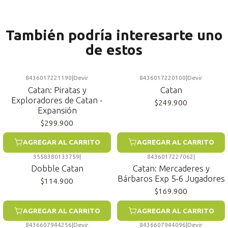
También podría interesarte uno
de estos
8436017221190
|
Devir
8436017220100
|
Devir
Catan: Piratas y
Catan
Exploradores de Catan -
$249.900
Expansión
$299.900
AGREGAR AL CARRITO
AGREGAR AL CARRITO
3558380133759
|
8436017227062
|
Dobble Catan
Catan: Mercaderes y
Bárbaros Exp 5-6 Jugadores
$114.900
$169.900
AGREGAR AL CARRITO
AGREGAR AL CARRITO
8436607944256
|
Devir
8436607944096
|
Devir