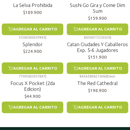
La Selva Prohibida
Sushi Go Gira y Come Dim
Sum
$189.900
$159.900
AGREGAR AL CARRITO
AGREGAR AL CARRITO
3558380039945
|
8436017220520
|
Splendor
Catan Ciudades Y Caballeros
Exp. 5-6 Jugadores
$224.900
$151.900
AGREGAR AL CARRITO
AGREGAR AL CARRITO
7709583057847
|
8436589621046
|
Devir
Focus X Pocket (2da
The Red Cathedral
Edicion)
$198.900
$44.900
AGREGAR AL CARRITO
AGREGAR AL CARRITO