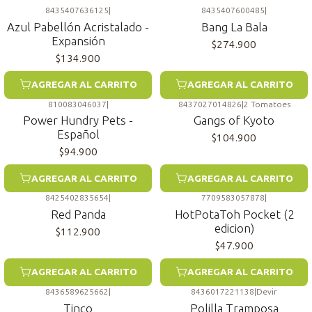
8435407636125
|
8435407600485
|
Azul Pabellón Acristalado -
Bang La Bala
Expansión
$274.900
$134.900
AGREGAR AL CARRITO
AGREGAR AL CARRITO
810083046037
|
8437027014826
|
2 Tomatoes
Power Hundry Pets -
Gangs of Kyoto
Español
$104.900
$94.900
AGREGAR AL CARRITO
AGREGAR AL CARRITO
8425402835654
|
7709583057878
|
Red Panda
HotPotaToh Pocket (2
edicion)
$112.900
$47.900
AGREGAR AL CARRITO
AGREGAR AL CARRITO
8436589625662
|
8436017221138
|
Devir
Tinco
Polilla Tramposa