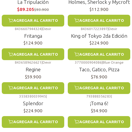
La Tripulación
Holmes, Sherlock y Mycroft
$89.205
$112.900
$93.900
AGREGAR AL CARRITO
AGREGAR AL CARRITO
8436607944324
|
Devir
8436017223897
|
Devir
Fritanga
King of Tokyo 2da Edición
$124.900
$224.900
AGREGAR AL CARRITO
AGREGAR AL CARRITO
8436589626621
|
Devir
3770000904086
|
Blue Orange
Regine
Taco, Gatico, Pizza
$59.900
$76.900
AGREGAR AL CARRITO
AGREGAR AL CARRITO
3558380039945
|
793888356283
|
Splendor
¡Toma 6!
$224.900
$54.900
AGREGAR AL CARRITO
AGREGAR AL CARRITO