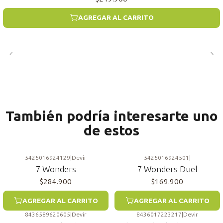
AGREGAR AL CARRITO
También podría interesarte uno
de estos
5425016924129
|
Devir
5425016924501
|
7 Wonders
7 Wonders Duel
$284.900
$169.900
AGREGAR AL CARRITO
AGREGAR AL CARRITO
8436589620605
|
Devir
8436017223217
|
Devir
-5%