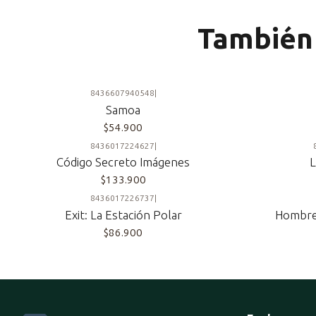
También 
8436607940548
|
Samoa
$54.900
8436017224627
|
Código Secreto Imágenes
L
$133.900
8436017226737
|
Exit: La Estación Polar
Hombre
$86.900