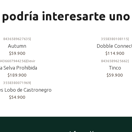
podría interesarte uno
8436589627635
|
3558380108115
|
Autumn
Dobble Connec
$59.900
$114.900
8436607944256
|
Devir
8436589625662
|
a Selva Prohibida
Tinco
$189.900
$59.900
3558380071969
|
s Lobo de Castronegro
$54.900