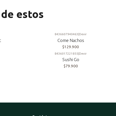
 de estos
8436607940463
|
Devir
t
Come Nachos
$129.900
8436017221855
|
Devir
Sushi Go
$79.900