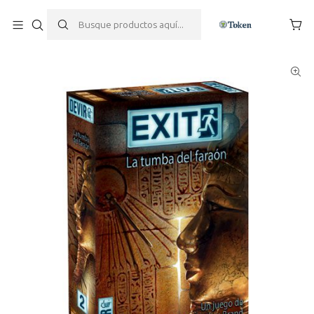
Inicio
Juegos de mesa
Escape Room
Exit La Tumba Del Faraón