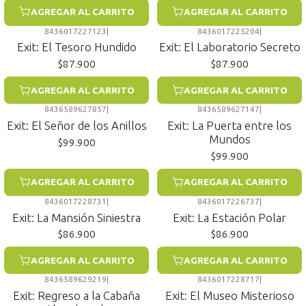
AGREGAR AL CARRITO
AGREGAR AL CARRITO
8436017227123
|
8436017225204
|
Exit: El Tesoro Hundido
Exit: El Laboratorio Secreto
$87.900
$87.900
AGREGAR AL CARRITO
AGREGAR AL CARRITO
8436589627857
|
8436589627147
|
Exit: El Señor de los Anillos
Exit: La Puerta entre los
Mundos
$99.900
$99.900
AGREGAR AL CARRITO
AGREGAR AL CARRITO
8436017228731
|
8436017226737
|
Exit: La Mansión Siniestra
Exit: La Estación Polar
$86.900
$86.900
AGREGAR AL CARRITO
AGREGAR AL CARRITO
8436589629219
|
8436017228717
|
Exit: Regreso a la Cabaña
Exit: El Museo Misterioso