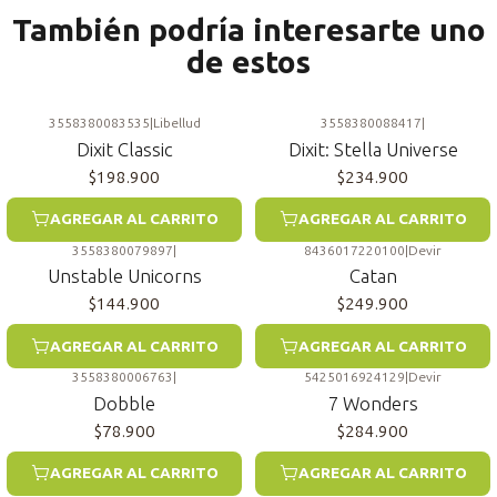
También podría interesarte uno
de estos
3558380083535
|
Libellud
3558380088417
|
Dixit Classic
Dixit: Stella Universe
$198.900
$234.900
AGREGAR AL CARRITO
AGREGAR AL CARRITO
3558380079897
|
8436017220100
|
Devir
Unstable Unicorns
Catan
$144.900
$249.900
AGREGAR AL CARRITO
AGREGAR AL CARRITO
3558380006763
|
5425016924129
|
Devir
Dobble
7 Wonders
$78.900
$284.900
AGREGAR AL CARRITO
AGREGAR AL CARRITO