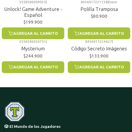
3558380099925
|
8436017221138
|
Devir
Unlock! Game Adventure -
Polilla Tramposa
Español
$80.900
$199.900
AGREGAR AL CARRITO
AGREGAR AL CARRITO
3558380030751
|
8436017224627
|
Mysterium
Código Secreto Imágenes
$244.900
$133.900
AGREGAR AL CARRITO
AGREGAR AL CARRITO
🎲 El Mundo de los Jugadores