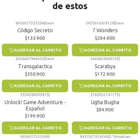
de estos
8436017223354
|
Devir
5425016924129
|
Devir
Código Secreto
7 Wonders
$133.900
$284.900
AGREGAR AL CARRITO
AGREGAR AL CARRITO
8436607946632
|
Devir
3664824000195
|
Transgalactica
Scarabya
$350.900
$172.900
AGREGAR AL CARRITO
AGREGAR AL CARRITO
3558380099925
|
3760052141775
|
Unlock! Game Adventure -
Ugha Bugha
Español
$84.900
$199.900
AGREGAR AL CARRITO
AGREGAR AL CARRITO
8436017223569
|
8437027014260
|
2 Tomatoes