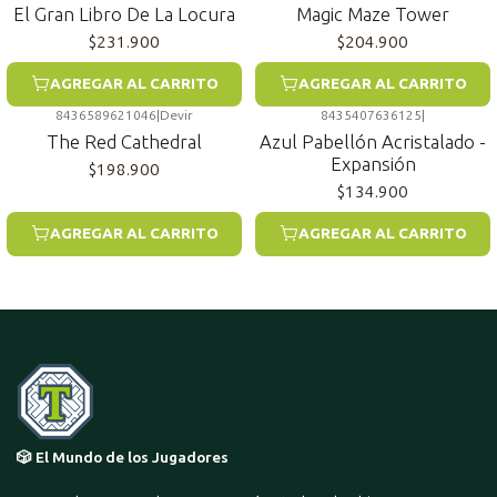
El Gran Libro De La Locura
Magic Maze Tower
$231.900
$204.900
AGREGAR AL CARRITO
AGREGAR AL CARRITO
8436589621046
|
Devir
8435407636125
|
The Red Cathedral
Azul Pabellón Acristalado -
Expansión
$198.900
$134.900
AGREGAR AL CARRITO
AGREGAR AL CARRITO
🎲 El Mundo de los Jugadores